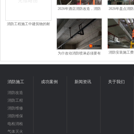
2026年酒店消防改造，消防
2026年盘点消
公司如何选
北京地区哪家
消防工程施工中建筑物的耐
火等级防火分区、防火间距
及疏散出口知识点
消防安装施工费
为什改动消防喷淋必须要有
多少钱一
消防资质的公司？
消防施工
成功案例
新闻资讯
关于我们
消防改造
消防工程
消防维修
消防维保
电检消检
气体灭火