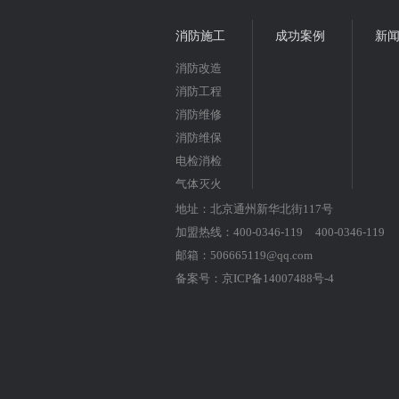
消防施工
成功案例
新
消防改造
消防工程
消防维修
消防维保
电检消检
气体灭火
地址：北京通州新华北街117号
加盟热线：400-0346-119 400-0346-119
邮箱：506665119@qq.com
备案号：
京ICP备14007488号-4