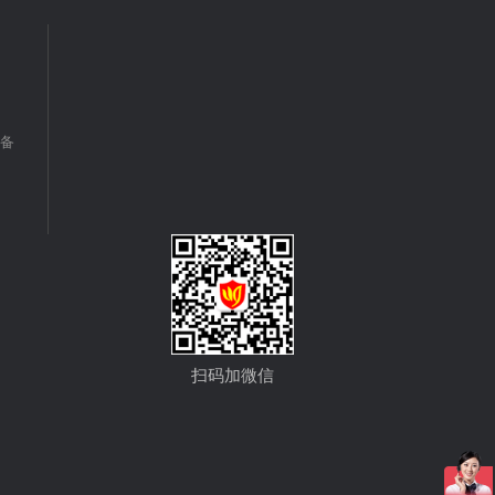
备
扫码加微信