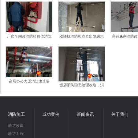
厂房车间改消防栓移位消防
双随机消防检查查出隐患怎
商铺底商消防改
栓需要注意哪些事项
么办？找什么公司做消防改
水费的收费标
造整改*靠谱
高层办公大厦消防改造要
饭店消防隐患治理改造，消
求，设施配置标准
防施工专业团队让您无后顾
之忧
消防施工
成功案例
新闻资讯
关于我们
消防改造
消防工程