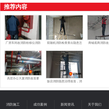
推荐内容
厂房车间改消防栓移位消防
双随机消防检查查出隐患怎
商铺底商消防改
栓需要注意哪些事项
么办？找什么公司做消防改
水费的收费标
造整改*靠谱
高层办公大厦消防改造要
饭店消防隐患治理改造，消
求，设施配置标准
防施工专业团队让您无后顾
之忧
消防施工
成功案例
新闻资讯
关于我们