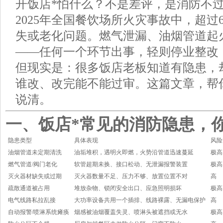
开饭店*怕什么？不是差评，是消防不
2025年全国餐饮场所火灾事故中，超过
失或老化问题。燃气泄漏、油烟管道起
——任何一个环节出事，轻则停业整改
但现实是：很多饭店老板知道有隐患，
谁改、改完能不能过审。这篇文章，帮
说清。
一、饭店*常见的消防隐患，
隐患类型
具体表现
风险
油烟管道未定期清洗
油垢堆积，遇明火即燃，火势沿管道迅速蔓延
极高
燃气管道/阀门老化
软管超期未换、接口松动、无泄漏报警装置
极高
灭火器材缺失或过期
灭火器数量不足、压力不够、放置位置不对
高
疏散通道被占用
堆放杂物、锁闭安全出口、应急照明损坏
极高
电气线路私拉乱接
大功率设备共用一个插排、线路裸露、无漏电保护
高
自动报警/喷淋系统瘫痪
烟感被油烟覆盖失灵、喷淋头被遮挡或无水
极高