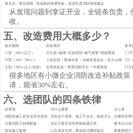
第五步：售后保障
质保期内免费复检，提供年度消防维保建议
从发现问题到拿证开业，全链条负责，
收。
五、改造费用大概多少？
饭店规模
改造项目
参考
小型（100㎡以下）
灭火器+烟感+应急照明+燃气报警+线路整改
1.5
中型（100～300㎡）
上述全部 + 喷淋补装 + 油烟管道改造 + 防火分隔
5万～
大型（300㎡以上/连锁）
全系统改造 + 智慧消防平台 + 年度维保
15
很多地区有小微企业消防改造补贴政策
请，能省30%左右。
六、选团队的四条铁律
必查项
为什么重要
怎么查
消防设施工程专业承包资质
没有这个资质，施工不合法，验收不认
住建部官网
注册消防工程师配备
决定方案专业性和验收通过率
要求出示证
真实施工案例
口头承诺没用，看他改过哪些饭店
要案例照片