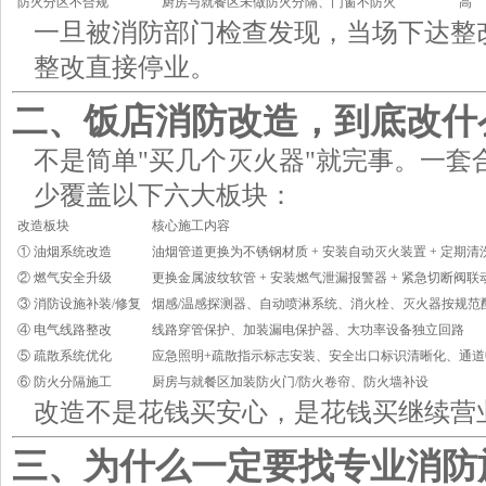
防火分区不合规
厨房与就餐区未做防火分隔、门窗不防火
高
一旦被消防部门检查发现，当场下达整
整改直接停业。
二、饭店消防改造，到底改什
不是简单"买几个灭火器"就完事。一套
少覆盖以下六大板块：
改造板块
核心施工内容
① 油烟系统改造
油烟管道更换为不锈钢材质 + 安装自动灭火装置 + 定期
② 燃气安全升级
更换金属波纹软管 + 安装燃气泄漏报警器 + 紧急切断阀联
③ 消防设施补装/修复
烟感/温感探测器、自动喷淋系统、消火栓、灭火器按规范
④ 电气线路整改
线路穿管保护、加装漏电保护器、大功率设备独立回路
⑤ 疏散系统优化
应急照明+疏散指示标志安装、安全出口标识清晰化、通道
⑥ 防火分隔施工
厨房与就餐区加装防火门/防火卷帘、防火墙补设
改造不是花钱买安心，是花钱买继续营
三、为什么一定要找专业消防