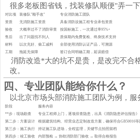
很多老板图省钱，找装修队顺便"弄一下
对比项
装修队"顺手改"
专业消防施工团队
资质
无消防施工资质
具备消防设施工程专业承包资质
验收
大概率过不了消防审查
按国标施工，一次通过率95%+
售后
出了问题找不到人
质保期内免费复检、终身技术支持
材料
以次充好、偷工减料
全部使用消防认证产品，可溯源
工期
拖延无保障
签订合同明确工期，延误赔偿
消防改造*大的坑不是贵，是改完不合
改。
四、专业团队能给你什么？
以北京市场头部消防施工团队为例，服
阶段
服务内容
**步：现场勘查
专业工程师上门，逐项排查隐患，出具《消防隐患评估报告》
第二步：方案设计
根据建筑结构、经营业态定制改造方案，确保符合GB50016等
第三步：施工执行
持证施工队进场，全程监理，关键节点拍照留档
第四步：竣工验收
内部预检 → 协助消防部门验收 → 取得合格报告