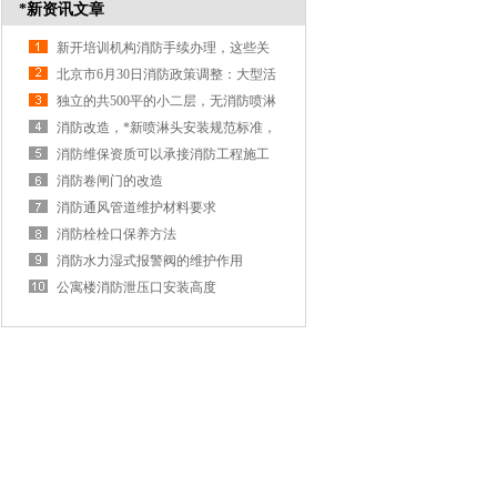
*新资讯文章
新开培训机构消防手续办理，这些关
键步骤你知道吗？
北京市6月30日消防政策调整：大型活
动与商业经营无需审批
独立的共500平的小二层，无消防喷淋
系统，可以做教培场所吗
消防改造，*新喷淋头安装规范标准，
喷头的溅水盘与顶部的距离
消防维保资质可以承接消防工程施工
吗
消防卷闸门的改造
消防通风管道维护材料要求
消防栓栓口保养方法
消防水力湿式报警阀的维护作用
公寓楼消防泄压口安装高度