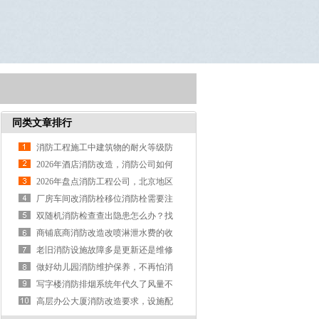
同类文章排行
消防工程施工中建筑物的耐火等级防
火分区、防火间距及疏散出口知识点
2026年酒店消防改造，消防公司如何
选
2026年盘点消防工程公司，北京地区
哪家比较靠谱
厂房车间改消防栓移位消防栓需要注
意哪些事项
双随机消防检查查出隐患怎么办？找
什么公司做消防改造整改*靠谱
商铺底商消防改造改喷淋泄水费的收
费标准是什么？
老旧消防设施故障多是更新还是维修
合适呢？
做好幼儿园消防维护保养，不再怕消
防检查
写字楼消防排烟系统年代久了风量不
达标如何改造
高层办公大厦消防改造要求，设施配
置标准