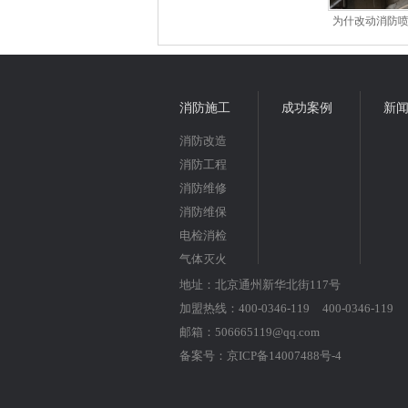
为什改动消防
消防资质
消防施工
成功案例
新
消防改造
消防工程
消防维修
消防维保
电检消检
气体灭火
地址：北京通州新华北街117号
加盟热线：400-0346-119 400-0346-119
邮箱：506665119@qq.com
备案号：
京ICP备14007488号-4