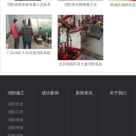
消防器材设备维修人员应具
消防泄压阀维修方法
西城区德胜街道
备的条件是哪些;对消防器材
丙烷钢瓶
的管理要求有
门头沟区大台街道消防风机
模块维修
北京朝阳区某大厦消防泵故
障报警怎么修理
消防施工
成功案例
新闻资讯
关于我们
消防改造
消防工程
消防维修
消防维保
电检消检