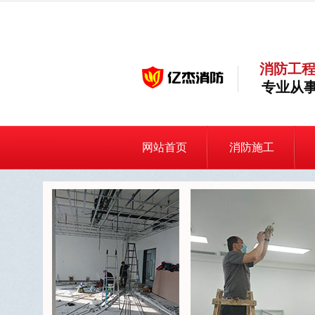
消防工程
专业从事
网站首页
消防施工