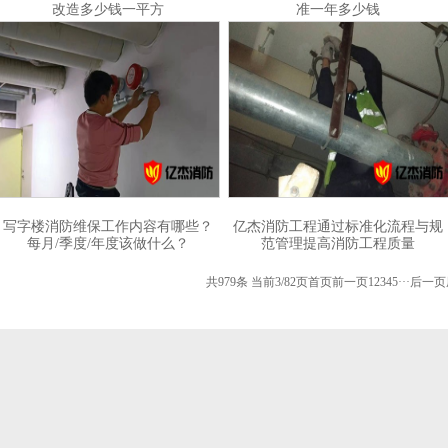
改造多少钱一平方
准一年多少钱
写字楼消防维保工作内容有哪些？
亿杰消防工程通过标准化流程与规
每月/季度/年度该做什么？
范管理提高消防工程质量
共979条 当前3/82页
首页
前一页
1
2
3
4
5
···
后一页