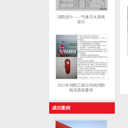
消防设计——气体灭火系统
设计
2021年消防工程公司的消防
电话系统要求
成功案例