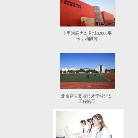
十里河高力灯具城32000平
米，消防施
北京密云职业技术学校消防
工程施工