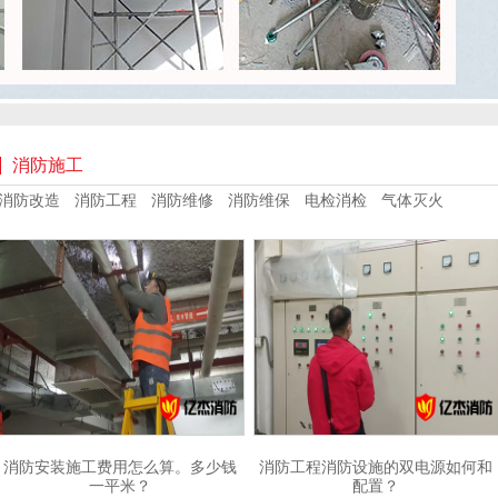
消防施工
消防改造
消防工程
消防维修
消防维保
电检消检
气体灭火
消防安装施工费用怎么算。多少钱
消防工程消防设施的双电源如何和
一平米？
配置？